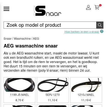
0
Hoe herken je een v-snaar
Snaar
Wasmachine
AEG
AEG wasmachine snaar
Als u de AEG wasmachine start, maakt de motor lawaai. U kunt
ook een brandlucht ruiken, en uw AEG wasautomaat werkt niet
goed. Het is tijd om de riem te vervangen, en het is goedkoop.
Het duurt 15 minuten om een riem te vervangen, en wij
verzenden alle riemen (poly-V-snaar, riem) binnen 24 uur.
1199 J5 MAEL
5EPJ 1270
1210J MAEL
8,70 €
11,10 €
11,19 €