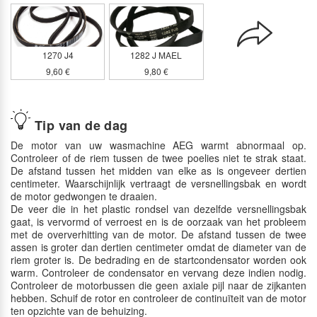
1270 J4
1282 J MAEL
9,60 €
9,80 €
Tip van de dag
De motor van uw wasmachine AEG warmt abnormaal op.
Controleer of de riem tussen de twee poelies niet te strak staat.
De afstand tussen het midden van elke as is ongeveer dertien
centimeter. Waarschijnlijk vertraagt de versnellingsbak en wordt
de motor gedwongen te draaien.
De veer die in het plastic rondsel van dezelfde versnellingsbak
gaat, is vervormd of verroest en is de oorzaak van het probleem
met de oververhitting van de motor. De afstand tussen de twee
assen is groter dan dertien centimeter omdat de diameter van de
riem groter is. De bedrading en de startcondensator worden ook
warm. Controleer de condensator en vervang deze indien nodig.
Controleer de motorbussen die geen axiale pijl naar de zijkanten
hebben. Schuif de rotor en controleer de continuïteit van de motor
ten opzichte van de behuizing.