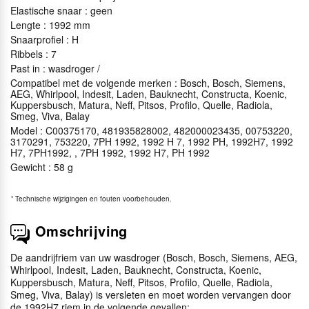
Elastische snaar : geen
Lengte : 1992 mm
Snaarprofiel : H
Ribbels : 7
Past in : wasdroger /
Compatibel met de volgende merken : Bosch, Bosch, Siemens,
AEG, Whirlpool, Indesit, Laden, Bauknecht, Constructa, Koenic,
Kuppersbusch, Matura, Neff, Pitsos, Profilo, Quelle, Radiola,
Smeg, Viva, Balay
Model : C00375170, 481935828002, 482000023435, 00753220,
3170291, 753220, 7PH 1992, 1992 H 7, 1992 PH, 1992H7, 1992
H7, 7PH1992, , 7PH 1992, 1992 H7, PH 1992
Gewicht : 58 g
*
Technische wijzigingen en fouten voorbehouden.
Omschrijving
De aandrijfriem van uw wasdroger (Bosch, Bosch, Siemens, AEG,
Whirlpool, Indesit, Laden, Bauknecht, Constructa, Koenic,
Kuppersbusch, Matura, Neff, Pitsos, Profilo, Quelle, Radiola,
Smeg, Viva, Balay) is versleten en moet worden vervangen door
de 1992H7 riem in de volgende gevallen: