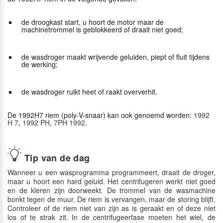
de droogkast start, u hoort de motor maar de
machinetrommel is geblokkeerd of draait niet goed;
de wasdroger maakt wrijvende geluiden, piept of fluit tijdens
de werking;
de wasdroger ruikt heet of raakt oververhit.
De 1992H7 riem (poly-V-snaar) kan ook genoemd worden:
1992
H 7
,
1992 PH
,
7PH 1992
.
Tip van de dag
Wanneer u een wasprogramma programmeert, draait de droger,
maar u hoort een hard geluid. Het centrifugeren werkt niet goed
en de kleren zijn doorweekt. De trommel van de wasmachine
bonkt tegen de muur. De riem is vervangen, maar de storing blijft.
Controleer of de riem niet van zijn as is geraakt en of deze niet
los of te strak zit. In de centrifugeerfase moeten het wiel, de