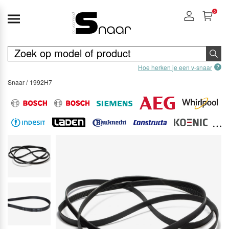
0
Hoe herken je een v-snaar
Snaar
1992H7