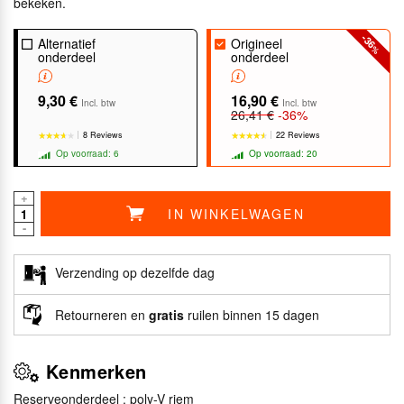
bekeken.
-36
Alternatief
Origineel
%
onderdeel
onderdeel
9,30 €
16,90 €
Incl. btw
Incl. btw
26,41 €
-36%
8 Reviews
22 Reviews
Op voorraad: 6
Op voorraad: 20
+
IN WINKELWAGEN
-
★★★★★
★★★★★
★★★★★
★★★★★
Verzending op dezelfde dag
Retourneren en
gratis
ruilen binnen 15 dagen
Kenmerken
Reserveonderdeel : poly-V riem