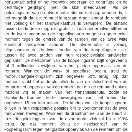
horizontale schijf of het roerwerk onderaan de centrifuge en de
centrifuge gelijktijdig met de klok meedraaien. Als de
geleidingsarm van de afvoermotor niet correct gegradueerd is, is
het mogelijk dat de trommel langzaam draait omdat de remband
niet volledig uit het tandwielkasthuis is verwijderd. De afstand
tussen beide delen mag niet groter zijn dan anderhalve millimeter
en de twee tanden van de koppelingsarm mogen op geen enkel
moment tegen de omtrek van de tanden van de twee witte
kunststof tandwielen schuren. De afvoermotor is volledig
uitgeschoven en de twee tanden van de koppelingsarm zijn
tussen de twee tanden van hun respectievelijke tandwielen
geplaatst. De stelschroef van de koppelingsarm blijft ongeveer 2
tot 3 millimeter verwijderd van het gladde oppervlak van de
remarm. Wanneer de was- of spoelfase begint, trekt de
motoruitlaatgeleidingsarm zich ongeveer 50% terug. Op dat
moment raakt het onderste uiteinde van de stelschroef van de
remarm het oppervlak van de remarm net om de remband enkele
microns vrij te maken van het transmissiehuis, zodat de
draaiende trommel korte bewegingen van niet meer dan
ongeveer 15 cm kan maken. De tanden van de koppelingsarm
blijven in hun respectieve posities om te voorkomen dat de twee
tandwielen bewegen. Wanneer de draaitrommel aan de beurt is,
trekt de geleidingsarm van de afvoermotor zich tot bijna 100%
terug. Op dat moment drukt de instelschroef van de
koppelingsarm tegen het gladde oppervlak van de remriem om de