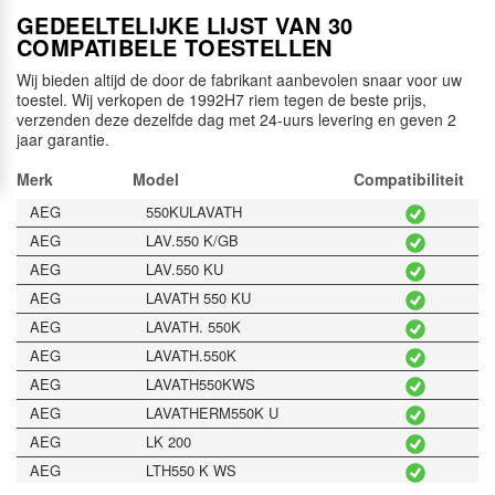
GEDEELTELIJKE LIJST VAN 30
COMPATIBELE TOESTELLEN
Wij bieden altijd de door de fabrikant aanbevolen snaar voor uw
toestel. Wij verkopen de 1992H7 riem tegen de beste prijs,
verzenden deze dezelfde dag met 24-uurs levering en geven 2
jaar garantie.
Merk
Model
Compatibiliteit
AEG
550KULAVATH
AEG
LAV.550 K/GB
AEG
LAV.550 KU
AEG
LAVATH 550 KU
AEG
LAVATH. 550K
AEG
LAVATH.550K
AEG
LAVATH550KWS
AEG
LAVATHERM550K U
AEG
LK 200
AEG
LTH550 K WS