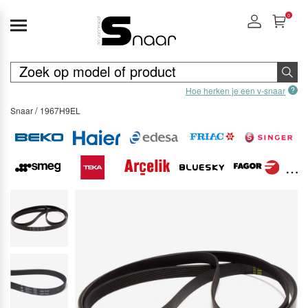
0
Hoe herken je een v-snaar
Snaar
1967H9EL