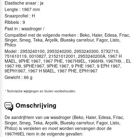
Elastische snaar : ja
Lengte : 1967 mm
Snaarprofiel : H
Ribbels : 9
Past in : wasdroger /
Compatibel met de volgende merken : Beko, Haier, Edesa, Friac,
Singer, Smeg, Teka, Arçelik, Bluesky carrefour, Fagor, Listo,
Philco
Model : 2953240100, 2953240200, 2953240300, 57X2710,
751610119, 0010827, 21521012001, 2953240200A, 1967 H
MAEL, 9PHE 1967, 1967 PHE, 1967H9EL, 1966H9, 1967H9, , EL
1967 H9, 9PHE1967, 9PHE 1967, 9 PHE 1967, 9 EPH 1967,
9EPH1967, 1967 H MAEL, 1967 PHE, EPH1967
Gewicht : 66 g
*
Technische wijzigingen en fouten voorbehouden.
Omschrijving
De aandrijfriem van uw wasdroger (Beko, Haier, Edesa, Friac,
Singer, Smeg, Teka, Arçelik, Bluesky carrefour, Fagor, Listo,
Philco) is versleten en moet worden vervangen door de
1967H9EL riem in de volgende gevallen: