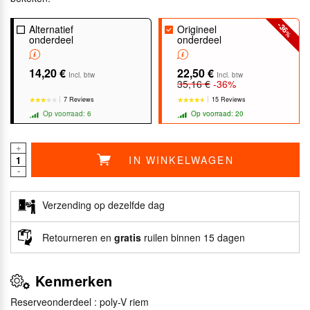
-36
Alternatief
Origineel
%
onderdeel
onderdeel
14,20 €
22,50 €
Incl. btw
Incl. btw
35,16 €
-36%
7 Reviews
15 Reviews
Op voorraad: 6
Op voorraad: 20
+
IN WINKELWAGEN
-
★★★★★
★★★★★
★★★★★
★★★★★
Verzending op dezelfde dag
Retourneren en
gratis
ruilen binnen 15 dagen
Kenmerken
Reserveonderdeel : poly-V riem