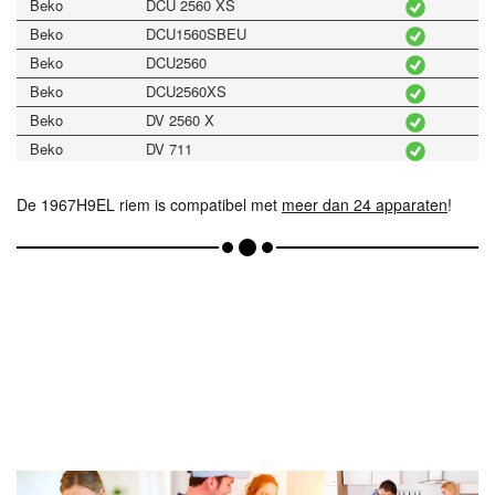
Beko
DCU 2560 XS
Beko
DCU1560SBEU
Beko
DCU2560
Beko
DCU2560XS
Beko
DV 2560 X
Beko
DV 711
Beko
DV1160BEU
De 1967H9EL riem is compatibel met
Beko
DV2570XS
meer dan 24 apparaten
!
Beko
DV7220
Bluesky
BSLC826
carrefour
Domeos
SEVELEC06BE
Far
S1562
Far
SLCE07
Friac
DELUXE DKC6317E
Haier
HDYC70F
Haier
HDYD70MEF
Listo
SLC6L2
Smeg
AS61E