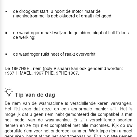
de droogkast start, u hoort de motor maar de
machinetrommel is geblokkeerd of draait niet goed;
de wasdroger maakt wrijvende geluiden, piept of fluit tijdens
de werking;
de wasdroger ruikt heet of raakt oververhit.
De 1967H9EL riem (poly-V-snaar) kan ook genoemd worden:
1967 H MAEL
,
1967 PHE
,
9PHE 1967
.
Tip van de dag
De riem van de wasmachine is verschillende keren vervangen.
Het lijkt erop dat deze op een abnormale manier slijt. Het is
mogelijk dat u geen riem hebt gemonteerd die compatibel is met
het model van de wasmachine. Er zijn verschillende soorten
riemen en ze zijn niet compatibel met alle machines. Kijk op uw
gebruikte riem voor het onderdeelnummer. Welk type riem u moet
gebruiken, hangt af van het soort toepassing. Er zijn platte riemen