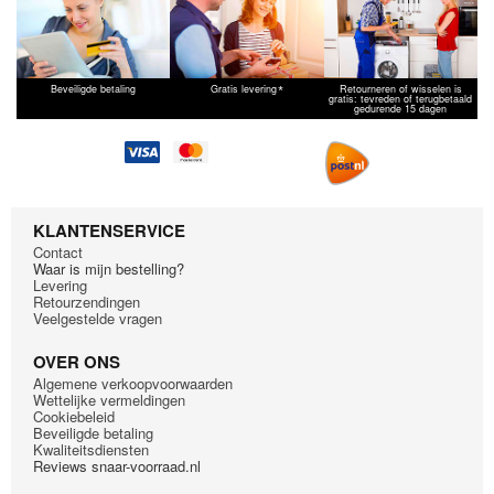
Smeg
AS73CES
Teka
TKS 600
*
Beveiligde betaling
Gratis levering
Retourneren of wisselen is
gratis: tevreden of terugbetaald
gedurende 15 dagen
KLANTENSERVICE
Contact
Waar is mijn bestelling?
Levering
Retourzendingen
Veelgestelde vragen
OVER ONS
Algemene verkoopvoorwaarden
Wettelijke vermeldingen
Cookiebeleid
Beveiligde betaling
Kwaliteitsdiensten
Reviews snaar-voorraad.nl