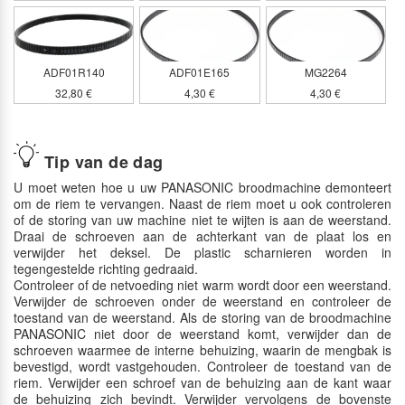
ADF01R140
ADF01E165
MG2264
32,80 €
4,30 €
4,30 €
Tip van de dag
U moet weten hoe u uw PANASONIC broodmachine demonteert
om de riem te vervangen. Naast de riem moet u ook controleren
of de storing van uw machine niet te wijten is aan de weerstand.
Draai de schroeven aan de achterkant van de plaat los en
verwijder het deksel. De plastic scharnieren worden in
tegengestelde richting gedraaid.
Controleer of de netvoeding niet warm wordt door een weerstand.
Verwijder de schroeven onder de weerstand en controleer de
toestand van de weerstand. Als de storing van de broodmachine
PANASONIC niet door de weerstand komt, verwijder dan de
schroeven waarmee de interne behuizing, waarin de mengbak is
bevestigd, wordt vastgehouden. Controleer de toestand van de
riem. Verwijder een schroef van de behuizing aan de kant waar
de behuizing zich bevindt. Verwijder vervolgens de bovenste