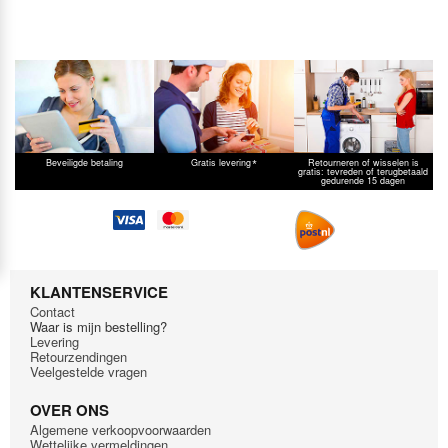
*
Beveiligde betaling
Gratis levering
Retourneren of wisselen is
gratis: tevreden of terugbetaald
gedurende 15 dagen
KLANTENSERVICE
Contact
Waar is mijn bestelling?
Levering
Retourzendingen
Veelgestelde vragen
OVER ONS
Algemene verkoopvoorwaarden
Wettelijke vermeldingen