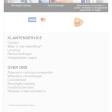
*
Beveiligde betaling
Gratis levering
Retourneren of wisselen is
gratis: tevreden of terugbetaald
gedurende 15 dagen
KLANTENSERVICE
Contact
Waar is mijn bestelling?
Levering
Retourzendingen
Veelgestelde vragen
OVER ONS
Algemene verkoopvoorwaarden
Wettelijke vermeldingen
Cookiebeleid
Beveiligde betaling
Kwaliteitsdiensten
Reviews snaar-voorraad.nl
*
Gratis levering vanaf 5 snaren