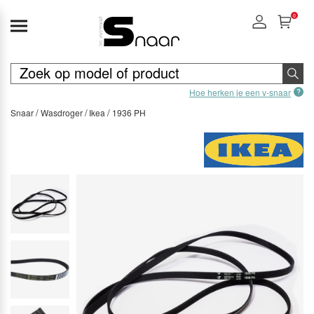
0
Hoe herken je een v-snaar
Snaar
Wasdroger
Ikea
1936 PH