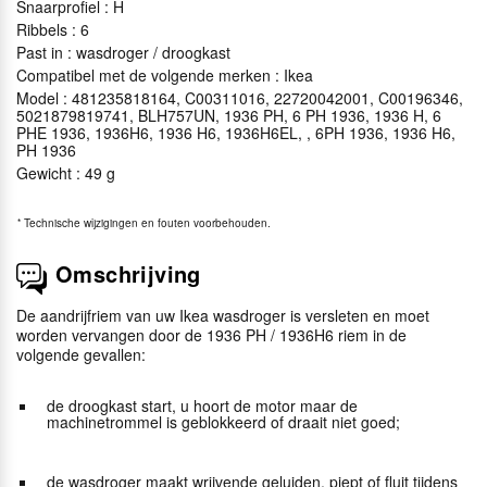
Snaarprofiel : H
Ribbels : 6
Past in : wasdroger / droogkast
Compatibel met de volgende merken : Ikea
Model : 481235818164, C00311016, 22720042001, C00196346,
5021879819741, BLH757UN, 1936 PH, 6 PH 1936, 1936 H, 6
PHE 1936, 1936H6, 1936 H6, 1936H6EL, , 6PH 1936, 1936 H6,
PH 1936
Gewicht : 49 g
*
Technische wijzigingen en fouten voorbehouden.
Omschrijving
De aandrijfriem van uw Ikea wasdroger is versleten en moet
worden vervangen door de 1936 PH / 1936H6 riem in de
volgende gevallen:
de droogkast start, u hoort de motor maar de
machinetrommel is geblokkeerd of draait niet goed;
de wasdroger maakt wrijvende geluiden, piept of fluit tijdens