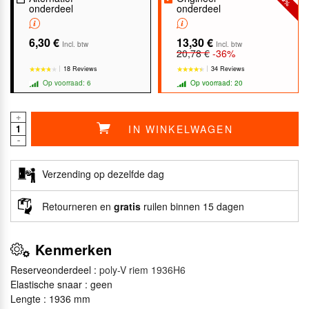
%
onderdeel
onderdeel
6,30 €
13,30 €
Incl. btw
Incl. btw
20,78 €
-36%
18 Reviews
34 Reviews
Op voorraad: 6
Op voorraad: 20
+
IN WINKELWAGEN
-
★★★★★
★★★★★
★★★★★
★★★★★
Verzending op dezelfde dag
Retourneren en
gratis
ruilen binnen 15 dagen
Kenmerken
Reserveonderdeel :
poly-V riem 1936H6
Elastische snaar : geen
Lengte : 1936 mm