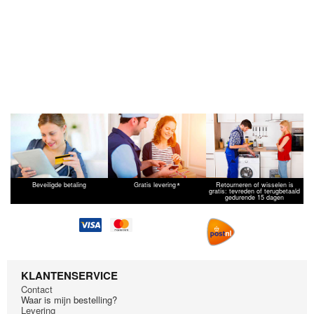
*
Beveiligde betaling
Gratis levering
Retourneren of wisselen is
gratis: tevreden of terugbetaald
gedurende 15 dagen
KLANTENSERVICE
Contact
Waar is mijn bestelling?
Levering