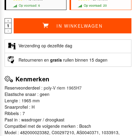
Op voorraad: 6
Op voorraad: 20
+
IN WINKELWAGEN
★★★★★
★★★★★
★★★★★
★★★★★
-
Verzending op dezelfde dag
Retourneren en
gratis
ruilen binnen 15 dagen
Kenmerken
Reserveonderdeel :
poly-V riem 1965H7
Elastische snaar : geen
Lengte : 1965 mm
Snaarprofiel : H
Ribbels : 7
Past in : wasdroger / droogkast
Compatibel met de volgende merken : Bosch
Model : 482000023382, C00297210, AS0040371, 1033913,