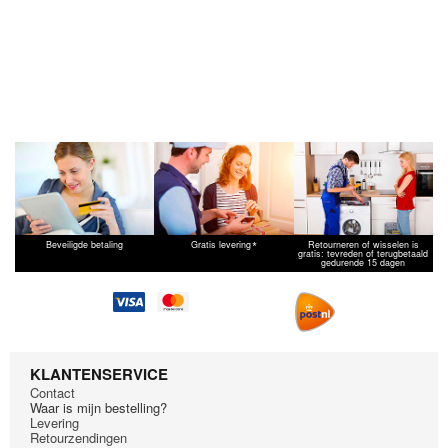
*
Beveiligde betaling
Gratis levering
Retourneren of wisselen is
gratis: tevreden of terugbetaald
gedurende 15 dagen
KLANTENSERVICE
Contact
Waar is mijn bestelling?
Levering
Retourzendingen