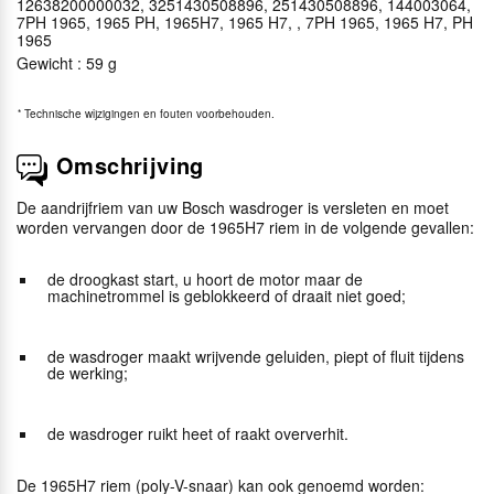
12638200000032, 3251430508896, 251430508896, 144003064,
7PH 1965, 1965 PH, 1965H7, 1965 H7, , 7PH 1965, 1965 H7, PH
1965
Gewicht : 59 g
*
Technische wijzigingen en fouten voorbehouden.
Omschrijving
De aandrijfriem van uw Bosch wasdroger is versleten en moet
worden vervangen door de 1965H7 riem in de volgende gevallen:
de droogkast start, u hoort de motor maar de
machinetrommel is geblokkeerd of draait niet goed;
de wasdroger maakt wrijvende geluiden, piept of fluit tijdens
de werking;
de wasdroger ruikt heet of raakt oververhit.
De 1965H7 riem (poly-V-snaar) kan ook genoemd worden: