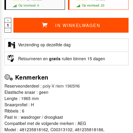
Op voorraad: 6
Op voorraad: 20
+
IN WINKELWAGEN
★★★★★
★★★★★
★★★★★
★★★★★
-
Verzending op dezelfde dag
Retourneren en
gratis
ruilen binnen 15 dagen
Kenmerken
Reserveonderdeel :
poly-V riem 1965H6
Elastische snaar : geen
Lengte : 1965 mm
Snaarprofiel : H
Ribbels : 6
Past in : wasdroger / droogkast
Compatibel met de volgende merken : AEG
Model : 481235818162, C00313102, 481235818186,