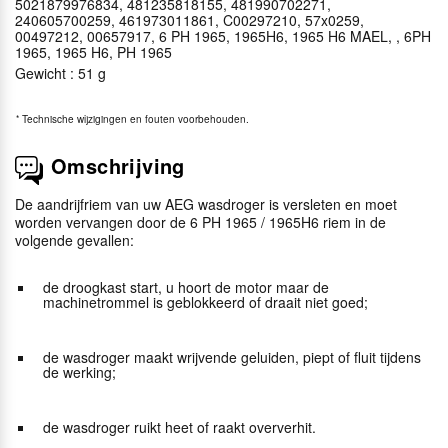
5021879976834, 481235818155, 481990702271,
240605700259, 461973011861, C00297210, 57x0259,
00497212, 00657917, 6 PH 1965, 1965H6, 1965 H6 MAEL, , 6PH
1965, 1965 H6, PH 1965
Gewicht : 51 g
*
Technische wijzigingen en fouten voorbehouden.
Omschrijving
De aandrijfriem van uw AEG wasdroger is versleten en moet
worden vervangen door de 6 PH 1965 / 1965H6 riem in de
volgende gevallen:
de droogkast start, u hoort de motor maar de
machinetrommel is geblokkeerd of draait niet goed;
de wasdroger maakt wrijvende geluiden, piept of fluit tijdens
de werking;
de wasdroger ruikt heet of raakt oververhit.