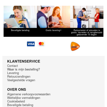
*
Beveiligde betaling
Gratis levering
Retourneren of wisselen is
gratis: tevreden of terugbetaald
gedurende 15 dagen
KLANTENSERVICE
Contact
Waar is mijn bestelling?
Levering
Retourzendingen
Veelgestelde vragen
OVER ONS
Algemene verkoopvoorwaarden
Wettelijke vermeldingen
Cookiebeleid
Beveiligde betaling