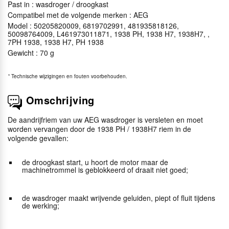
Past in : wasdroger / droogkast
Compatibel met de volgende merken : AEG
Model : 50205820009, 6819702991, 481935818126,
50098764009, L461973011871, 1938 PH, 1938 H7, 1938H7, ,
7PH 1938, 1938 H7, PH 1938
Gewicht : 70 g
*
Technische wijzigingen en fouten voorbehouden.
Omschrijving
De aandrijfriem van uw AEG wasdroger is versleten en moet
worden vervangen door de 1938 PH / 1938H7 riem in de
volgende gevallen:
de droogkast start, u hoort de motor maar de
machinetrommel is geblokkeerd of draait niet goed;
de wasdroger maakt wrijvende geluiden, piept of fluit tijdens
de werking;