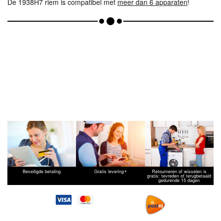
De 1938H7 riem is compatibel met
meer dan 6 apparaten
!
*
Beveiligde betaling
Gratis levering
Retourneren of wisselen is
gratis: tevreden of terugbetaald
gedurende 15 dagen