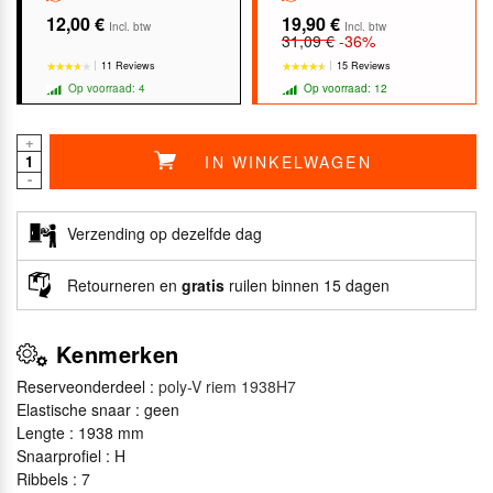
12,00 €
19,90 €
Incl. btw
Incl. btw
31,09 €
-36%
11 Reviews
15 Reviews
Op voorraad: 4
Op voorraad: 12
+
IN WINKELWAGEN
-
★★★★★
★★★★★
★★★★★
★★★★★
Verzending op dezelfde dag
Retourneren en
gratis
ruilen binnen 15 dagen
Kenmerken
Reserveonderdeel :
poly-V riem 1938H7
Elastische snaar : geen
Lengte : 1938 mm
Snaarprofiel : H
Ribbels : 7