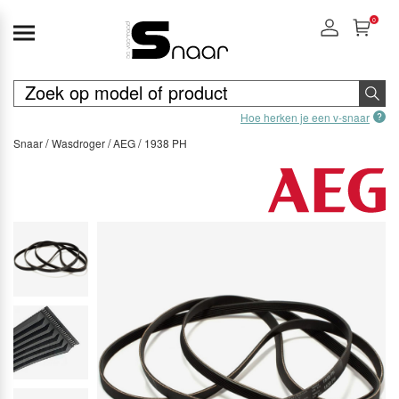
0
Hoe herken je een v-snaar
Snaar
Wasdroger
AEG
1938 PH