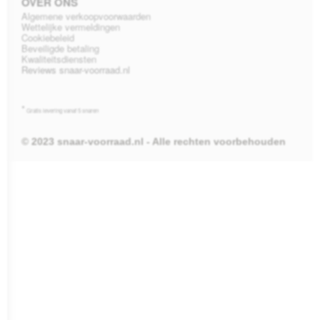
OVER ONS
Algemene verkoopvoorwaarden
Wettelijke vermeldingen
Cookiebeleid
Beveiligde betaling
Kwaliteitsdiensten
Reviews snaar-voorraad.nl
*
Gratis levering vanaf 5 snaren
© 2023 snaar-voorraad.nl - Alle rechten voorbehouden