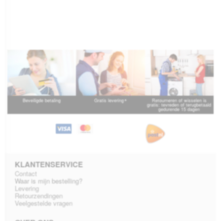
*
Beveiligde betaling
Gratis levering
Retourneren of wisselen is
gratis: tevreden of terugbetaald
gedurende 15 dagen
KLANTENSERVICE
Contact
Waar is mijn bestelling?
Levering
Retourzendingen
Veelgestelde vragen