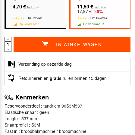
4,70 €
11,50 €
Incl. btw
Incl. btw
17,97 €
-36%
13 Reviews
25 Reviews
Op voorraad: 1
Op voorraad: 3
+
IN WINKELWAGEN
-
★★★★★
★★★★★
★★★★★
★★★★★
Verzending op dezelfde dag
Retourneren en
gratis
ruilen binnen 15 dagen
Kenmerken
Reserveonderdeel :
tandriem 90S3M537
Elastische snaar : geen
Lengte : 537 mm
Snaarprofiel : S3M
Past in : broodbakmachine / broodmachine