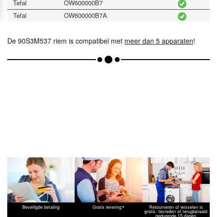
Tefal
OW600000B7
Tefal
OW600000B7A
De 90S3M537 riem is compatibel met
meer dan 5 apparaten
!
*
Beveiligde betaling
Gratis levering
Retourneren of wisselen is
gratis: tevreden of terugbetaald
gedurende 15 dagen