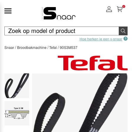
0
Hoe herken je een v-snaar
Snaar
Broodbakmachine
Tefal
90S3M537