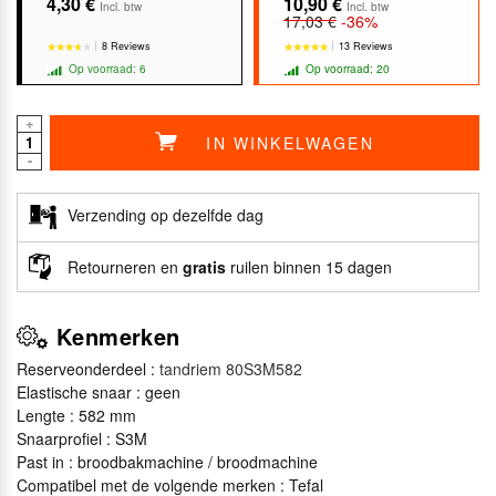
4,30 €
10,90 €
Incl. btw
Incl. btw
17,03 €
-36%
8 Reviews
13 Reviews
Op voorraad: 6
Op voorraad: 20
+
IN WINKELWAGEN
-
★★★★★
★★★★★
★★★★★
★★★★★
Verzending op dezelfde dag
Retourneren en
gratis
ruilen binnen 15 dagen
Kenmerken
Reserveonderdeel :
tandriem 80S3M582
Elastische snaar : geen
Lengte : 582 mm
Snaarprofiel : S3M
Past in : broodbakmachine / broodmachine
Compatibel met de volgende merken : Tefal