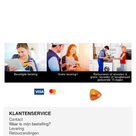
*
Beveiligde betaling
Gratis levering
Retourneren of wisselen is
gratis: tevreden of terugbetaald
gedurende 15 dagen
KLANTENSERVICE
Contact
Waar is mijn bestelling?
Levering
Retourzendingen