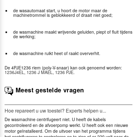
de wasautomaat start, u hoort de motor maar de
machinetrommel is geblokkeerd of draait niet goed;
de wasmachine maakt wrijvende geluiden, piept of fluit tijdens
de werking;
de wasmachine ruikt heet of raakt oververhit.
De 4PJE1236 riem (poly-V-snaar) kan ook genoemd worden:
1236J4EL
,
1236 J MAEL
,
1236 PJE
.
Meest gestelde vragen
Hoe repareert u uw toestel? Experts helpen u...
De wasmachine centrifugeert niet. U heeft de kabels
gecontroleerd en de afvoerpomp werkt. U heeft ook een nieuwe
motor geïnstalleerd. Om de uitvoer van het programma tijdens
het centrifugeren te controleren en te zien of er 220 volt naar de