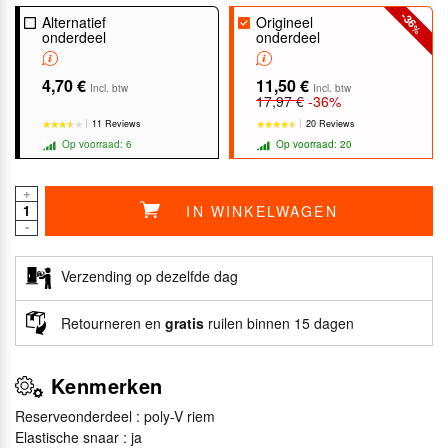
-36
Alternatief
Origineel
%
onderdeel
onderdeel
4,70 €
11,50 €
Incl. btw
Incl. btw
17,97 €
-36%
11 Reviews
20 Reviews
Op voorraad: 6
Op voorraad: 20
+
IN WINKELWAGEN
-
★★★★★
★★★★★
★★★★★
★★★★★
Verzending op dezelfde dag
Retourneren en
gratis
ruilen binnen 15 dagen
Kenmerken
Reserveonderdeel : poly-V riem
Elastische snaar : ja