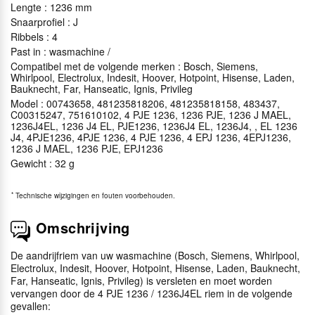
Lengte : 1236 mm
Snaarprofiel : J
Ribbels : 4
Past in : wasmachine /
Compatibel met de volgende merken : Bosch, Siemens,
Whirlpool, Electrolux, Indesit, Hoover, Hotpoint, Hisense, Laden,
Bauknecht, Far, Hanseatic, Ignis, Privileg
Model : 00743658, 481235818206, 481235818158, 483437,
C00315247, 751610102, 4 PJE 1236, 1236 PJE, 1236 J MAEL,
1236J4EL, 1236 J4 EL, PJE1236, 1236J4 EL, 1236J4, , EL 1236
J4, 4PJE1236, 4PJE 1236, 4 PJE 1236, 4 EPJ 1236, 4EPJ1236,
1236 J MAEL, 1236 PJE, EPJ1236
Gewicht : 32 g
*
Technische wijzigingen en fouten voorbehouden.
Omschrijving
De aandrijfriem van uw wasmachine (Bosch, Siemens, Whirlpool,
Electrolux, Indesit, Hoover, Hotpoint, Hisense, Laden, Bauknecht,
Far, Hanseatic, Ignis, Privileg) is versleten en moet worden
vervangen door de 4 PJE 1236 / 1236J4EL riem in de volgende
gevallen: