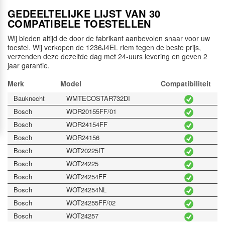
GEDEELTELIJKE LIJST VAN 30
COMPATIBELE TOESTELLEN
Wij bieden altijd de door de fabrikant aanbevolen snaar voor uw
toestel. Wij verkopen de 1236J4EL riem tegen de beste prijs,
verzenden deze dezelfde dag met 24-uurs levering en geven 2
jaar garantie.
Merk
Model
Compatibiliteit
Bauknecht
WMTECOSTAR732DI
Bosch
WOR20155FF/01
Bosch
WOR24154FF
Bosch
WOR24156
Bosch
WOT20225IT
Bosch
WOT24225
Bosch
WOT24254FF
Bosch
WOT24254NL
Bosch
WOT24255FF/02
Bosch
WOT24257