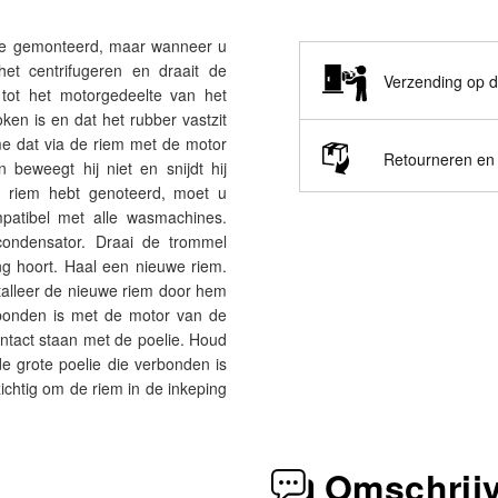
we gemonteerd, maar wanneer u
et centrifugeren en draait de
Verzending op d
 tot het motorgedeelte van het
ken is en dat het rubber vastzit
me dat via de riem met de motor
Retourneren e
 beweegt hij niet en snijdt hij
e riem hebt genoteerd, moet u
mpatibel met alle wasmachines.
condensator. Draai de trommel
ing hoort. Haal een nieuwe riem.
nstalleer de nieuwe riem door hem
rbonden is met de motor van de
ntact staan met de poelie. Houd
de grote poelie die verbonden is
ichtig om de riem in de inkeping
Omschrij