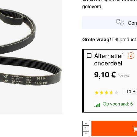
geleverd.
Cont
Grote vraag!
Dit product
Alternatief
onderdeel
★★★★★
★★★★★
9,10 €
Incl. btw
10 R
Op voorraad: 6
+
-