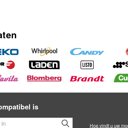
aten
ompatibel is
Hoe vindt u uw m