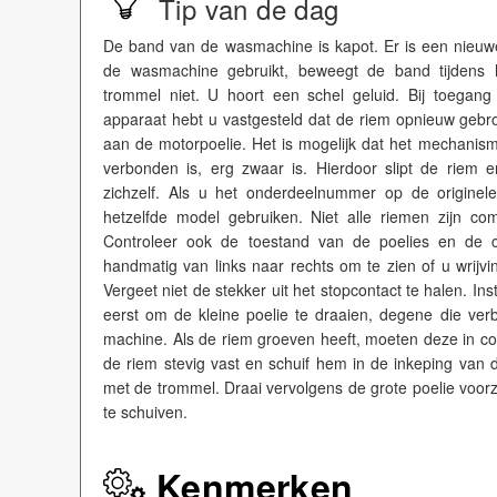
Tip van de dag
De band van de wasmachine is kapot. Er is een nieu
de wasmachine gebruikt, beweegt de band tijdens h
trommel niet. U hoort een schel geluid. Bij toegang
apparaat hebt u vastgesteld dat de riem opnieuw gebro
aan de motorpoelie. Het is mogelijk dat het mechanis
verbonden is, erg zwaar is. Hierdoor slipt de riem en
zichzelf. Als u het onderdeelnummer op de originel
hetzelfde model gebruiken. Niet alle riemen zijn co
Controleer ook de toestand van de poelies en de 
handmatig van links naar rechts om te zien of u wrijv
Vergeet niet de stekker uit het stopcontact te halen. I
eerst om de kleine poelie te draaien, degene die ve
machine. Als de riem groeven heeft, moeten deze in co
de riem stevig vast en schuif hem in de inkeping van 
met de trommel. Draai vervolgens de grote poelie voorz
te schuiven.
Kenmerken