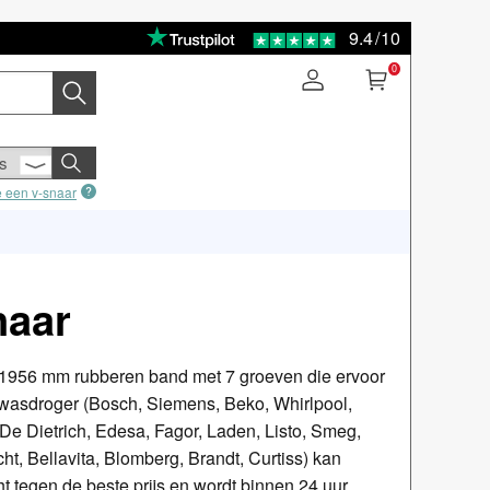
9.4
/
10
0
e een v-snaar
naar
1956 mm rubberen band met 7 groeven die ervoor
 wasdroger (Bosch, Siemens, Beko, Whirlpool,
De Dietrich, Edesa, Fagor, Laden, Listo, Smeg,
ht, Bellavita, Blomberg, Brandt, Curtiss) kan
ht tegen de beste prijs en wordt binnen 24 uur