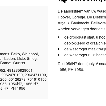
De aandrijfriem van uw wasd
Hoover, Gorenje, De Dietrich
Arçelik, Bauknecht, Bellavita
worden vervangen door de 1
de droogkast start, u ho
geblokkeerd of draait nie
de wasdroger maakt wrijve
mens, Beko, Whirlpool,
de wasdroger ruikt heet o
r, Laden, Listo, Smeg,
 Brandt, Curtiss
De 1956H7 riem (poly-V-sn
1956
,
PH 1956
.
052, 481235828001,
, 2962470100, 2962471100,
200, 00126273, 751610150,
956, 1956H7, 1956 H7,
56 H7, PH 1956