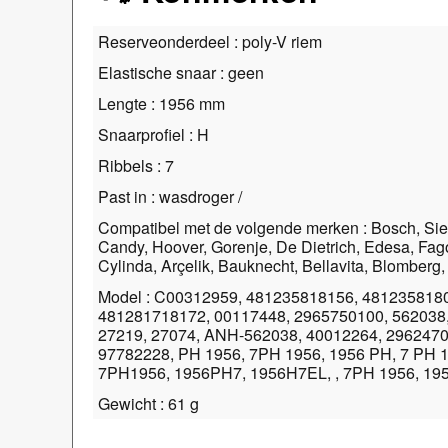
Reserveonderdeel : poly-V riem
Elastische snaar : geen
Lengte : 1956 mm
Snaarprofiel : H
Ribbels : 7
Past in : wasdroger /
Compatibel met de volgende merken : Bosch, Sie
Candy, Hoover, Gorenje, De Dietrich, Edesa, Fago
Cylinda, Arçelik, Bauknecht, Bellavita, Blomberg,
Model : C00312959, 481235818156, 481235818
481281718172, 00117448, 2965750100, 562038
27219, 27074, ANH-562038, 40012264, 2962470
97782228, PH 1956, 7PH 1956, 1956 PH, 7 PH 1
7PH1956, 1956PH7, 1956H7EL, , 7PH 1956, 19
Gewicht : 61 g