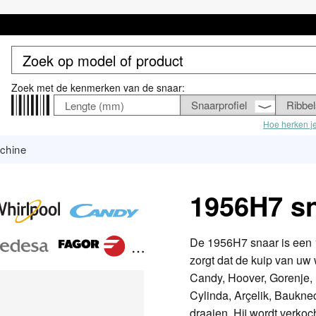
Zoek met de kenmerken van de snaar:
Hoe herken j
chine
1956H7 s
De 1956H7 snaar is een 
zorgt dat de kuip van uw
Candy, Hoover, Gorenje, 
Cylinda, Arçelik, Bauknec
draaien. Hij wordt verkoc