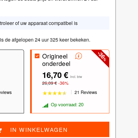
roleer of uw apparaat compatibel is
 is de afgelopen 24 uur 325 keer bekeken.
-36
Origineel
%
onderdeel
★★★★★
★★★★★
16,70 €
Incl. btw
26,09 €
-36%
eviews
21 Reviews
Op voorraad: 20
IN WINKELWAGEN