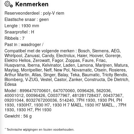
Kenmerken
Reserveonderdeel : poly-V riem
Elastische snaar : geen
Lengte : 1930 mm
Snaarprofiel : H
Ribbels : 7
Past in : wasdroger /
Compatibel met de volgende merken : Bosch, Siemens, AEG,
Whirlpool, Zanussi, Candy, Electrolux, Haier, Hoover, Gorenje,
Elektro Helios, Zerowatt, Fagor, Zoppas, Faure, Friac,
Husqvarna, Iberna, Kelvinator, Laden, Lamona, Marijnen, Matura,
Maytag, Montpellier, Neff, New Pol, Novamatic, Otsein, Rosieres,
Arthur Martin, Atlas, Singer, Balay, Teka, Baumatic, Tricity Bendix,
Blomberg, V-ZUG, Vestel, Castor, Zanker, Constructa, De Dietrich,
Edesa
Model : 8996470700601, 647070060, 0096426, 562036,
40001012, 00096426, C00377967, 481281728437, 00437367,
09201044, 8032767200036, 514240, 7PH 1930, 1930 PH, PH
1930, 1930H7, 1930 H7, 1930 H 7 MAEL, 1930 H7 MAEL, , 7PH
1930, 1930 H7, PH 1930
Gewicht : 56 g
*
Technische wijzigingen en fouten voorbehouden.