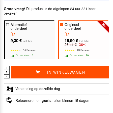
Grote vraag!
Dit product is de afgelopen 24 uur 331 keer
bekeken.
-36
Alternatief
Origineel
%
onderdeel
onderdeel
9,30 €
16,90 €
Incl. btw
Incl. btw
26,41 €
-36%
14 Reviews
23 Reviews
Op voorraad: 6
Op voorraad: 20
+
IN WINKELWAGEN
-
★★★★★
★★★★★
★★★★★
★★★★★
Verzending op dezelfde dag
Retourneren en
gratis
ruilen binnen 15 dagen