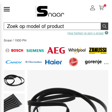
0
Hoe herken je een v-snaar
Snaar
1930 PH