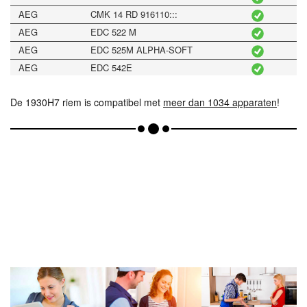
AEG
CMK 14 RD 916110:::
AEG
EDC 522 M
AEG
EDC 525M ALPHA-SOFT
AEG
EDC 542E
AEG
EDC522M (P)
De 1930H7 riem is compatibel met
AEG
EDE 562M 916 111 101
meer dan 1034 apparaten
!
AEG
EDE 572E 916 111 217
AEG
EDE 572E F
AEG
EDE565M (P)
AEG
KE 2050
AEG
KES 9002 916 110 214
AEG
KOSOFT 2301-W
AEG
KT 9001 916 110 :::
AEG
L33600
AEG
L56600
AEG
L57700 (G)
AEG
LAVATH.ADORINATEW
AEG
LAVATHERM CARAT 538W