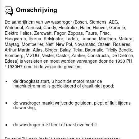
Omschrijving
De aandrijfriem van uw wasdroger (Bosch, Siemens, AEG,
Whirlpool, Zanussi, Candy, Electrolux, Haier, Hoover, Gorenje,
Elektro Helios, Zerowatt, Fagor, Zoppas, Faure, Friac,
Husqvarna, Iberna, Kelvinator, Laden, Lamona, Marijnen, Matura,
Maytag, Montpellier, Neff, New Pol, Novamatic, Otsein, Rosieres,
Arthur Martin, Atlas, Singer, Balay, Teka, Baumatic, Tricity Bendix,
Blomberg, V-ZUG, Vestel, Castor, Zanker, Constructa, De Dietrich,
Edesa) is versleten en moet worden vervangen door de 1930 PH
/ 1930H7 riem in de volgende gevallen:
de droogkast start, u hoort de motor maar de
machinetrommel is geblokkeerd of draait niet goed;
de wasdroger maakt wrijvende geluiden, piept of fluit tijdens
de werking;
de wasdroger ruikt heet of raakt oververhit.
De 1930PH riem (poly-V-snaar) kan ook genoemd worden: