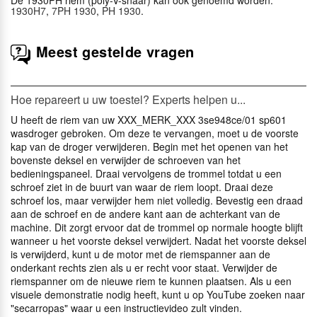
1930H7
,
7PH 1930
,
PH 1930
.
Meest gestelde vragen
Hoe repareert u uw toestel? Experts helpen u...
U heeft de riem van uw XXX_MERK_XXX 3se948ce/01 sp601
wasdroger gebroken. Om deze te vervangen, moet u de voorste
kap van de droger verwijderen. Begin met het openen van het
bovenste deksel en verwijder de schroeven van het
bedieningspaneel. Draai vervolgens de trommel totdat u een
schroef ziet in de buurt van waar de riem loopt. Draai deze
schroef los, maar verwijder hem niet volledig. Bevestig een draad
aan de schroef en de andere kant aan de achterkant van de
machine. Dit zorgt ervoor dat de trommel op normale hoogte blijft
wanneer u het voorste deksel verwijdert. Nadat het voorste deksel
is verwijderd, kunt u de motor met de riemspanner aan de
onderkant rechts zien als u er recht voor staat. Verwijder de
riemspanner om de nieuwe riem te kunnen plaatsen. Als u een
visuele demonstratie nodig heeft, kunt u op YouTube zoeken naar
"secarropas" waar u een instructievideo zult vinden.